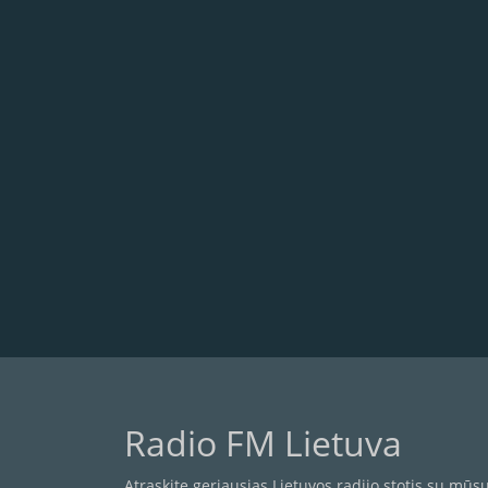
Radio FM Lietuva
Atraskite geriausias Lietuvos radijo stotis su m