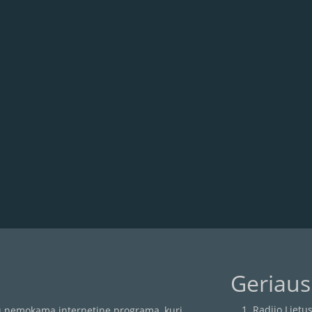
Geriausi
Radijo Lietu
ūsų nemokama internetine programa, kuri