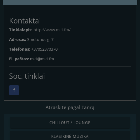
Vilnius
: 106.8 FM
Kontaktai
Tinklalapis:
http://www.m-1.fm/
Adresas:
Smetonos g. 7
Telefonas:
+37052370370
El. paštas:
m-1@m-1.fm
Soc. tinklai
Atraskite pagal žanrą
CHILLOUT / LOUNGE
KLASIKINĖ MUZIKA