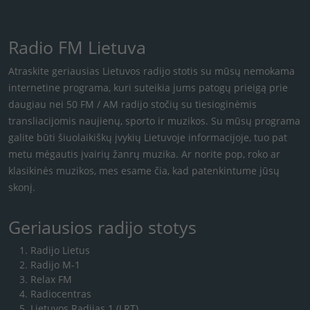
Radio FM Lietuva
Atraskite geriausias Lietuvos radijo stotis su mūsų nemokama
internetine programa, kuri suteikia jums patogų prieigą prie
daugiau nei 50 FM / AM radijo stočių su tiesioginėmis
transliacijomis naujienų, sporto ir muzikos. Su mūsų programa
galite būti šiuolaikiškų įvykių Lietuvoje informacijoje, tuo pat
metu mėgautis įvairių žanrų muzika. Ar norite pop, roko ar
klasikinės muzikos, mes esame čia, kad patenkintume jūsų
skonį.
Geriausios radijo stotys
Radijo Lietus
Radijo M-1
Relax FM
Radiocentras
Lietuvos Radijas 1 (LRT)