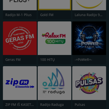
Radijo M-1 Plius
Gold FM
Laluna Radijo 94.9 FM
Geras FM
100 HITŲ
-=PoWeR=-
ZIP FM IŠ KASETĖS
Radijo Raduga
Pulsas